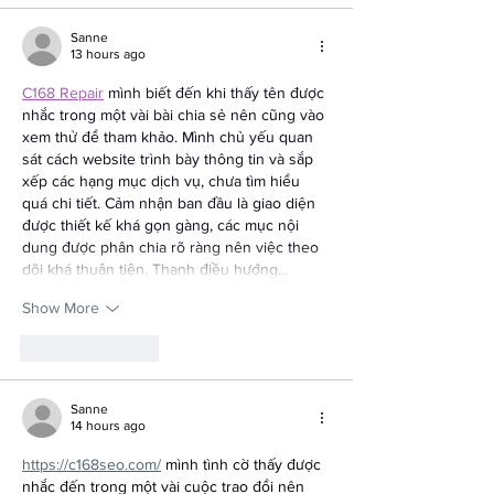
Sanne
13 hours ago
C168 Repair
 mình biết đến khi thấy tên được 
nhắc trong một vài bài chia sẻ nên cũng vào 
xem thử để tham khảo. Mình chủ yếu quan 
sát cách website trình bày thông tin và sắp 
xếp các hạng mục dịch vụ, chưa tìm hiểu 
quá chi tiết. Cảm nhận ban đầu là giao diện 
được thiết kế khá gọn gàng, các mục nội 
dung được phân chia rõ ràng nên việc theo 
dõi khá thuận tiện. Thanh điều hướng…
Show More
Like
Reply
Sanne
14 hours ago
https://c168seo.com/
 mình tình cờ thấy được 
nhắc đến trong một vài cuộc trao đổi nên 