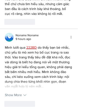
thể chứ chưa tìm hiểu sâu, nhưng cảm giác 
ban đầu là cách trình bày khá thoáng, bố 
cục rõ ràng, nhìn vào không bị rối mắt.
Like
Reply
Noname Noname
9 hours ago
Mình lướt qua 
222BD
 do thấy bạn bè nhắc, 
chủ yếu tò mò xem họ bố cục trang ra sao 
thôi. Vào trang thấy tiêu đề đặt khá nổi, đọc 
vài dòng là biết họ đang nói về một thương 
hiệu giải trí kiểu tổng quan, không phải dạng 
bắt bấm nhiều mới hiểu. Mình không đào 
sâu, chỉ kéo xuống xem cách trình bày: nội 
dung chia theo từng khối nhìn gọn, đoạn 
văn ngắt hợp lý nên mắt…
Show More
Like
Reply