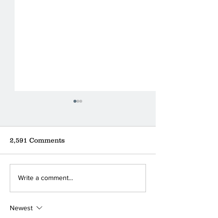
2,591 Comments
Where can you find the
A little coffee
Write a comment...
nearest donation box?
a big ❤
Newest