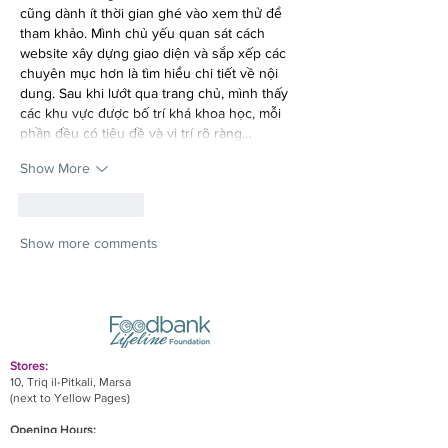
cũng dành ít thời gian ghé vào xem thử để 
tham khảo. Mình chủ yếu quan sát cách 
website xây dựng giao diện và sắp xếp các 
chuyên mục hơn là tìm hiểu chi tiết về nội 
dung. Sau khi lướt qua trang chủ, mình thấy 
các khu vực được bố trí khá khoa học, mỗi 
phần đều có tiêu đề và vị trí rõ ràng…
Show More
Like
Reply
Show more comments
Stores:
10, Triq il-Pitkali, Marsa
(next to Yellow Pages)
Opening Hours:
- Monday and Wednesday
8:30am to 1pm