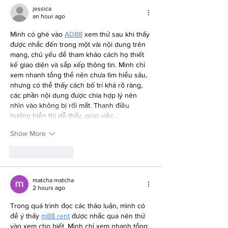
jessica
an hour ago
Mình có ghé vào 
AD88
 xem thử sau khi thấy 
được nhắc đến trong một vài nội dung trên 
mạng, chủ yếu để tham khảo cách họ thiết 
kế giao diện và sắp xếp thông tin. Mình chỉ 
xem nhanh tổng thể nên chưa tìm hiểu sâu, 
nhưng có thể thấy cách bố trí khá rõ ràng, 
các phần nội dung được chia hợp lý nên 
nhìn vào không bị rối mắt. Thanh điều 
hướng hiển thị dễ thấy, giúp việc…
Show More
Like
Reply
matcha matcha
2 hours ago
Trong quá trình đọc các thảo luận, mình có 
để ý thấy 
m88 rent
 được nhắc qua nên thử 
vào xem cho biết. Mình chỉ xem nhanh tổng 